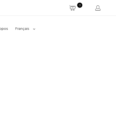
0
ropos
Français