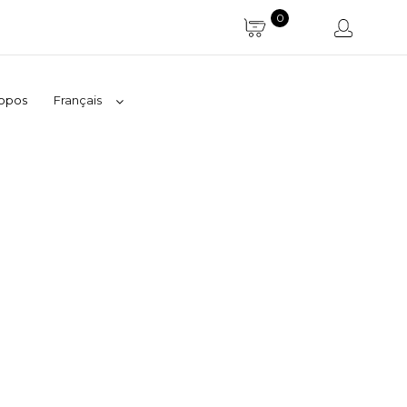
0
ropos
Français