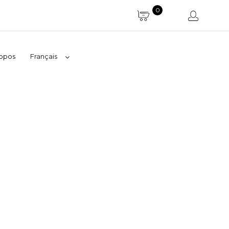
0
ropos
Français