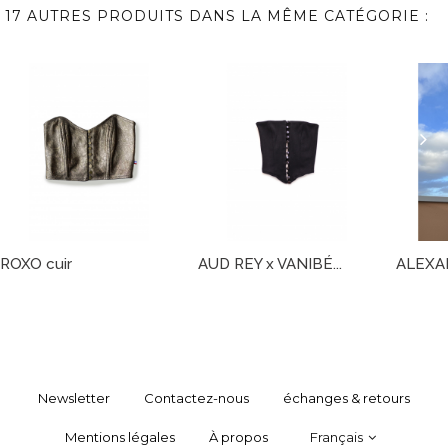
17 AUTRES PRODUITS DANS LA MÊME CATÉGORIE :
ROXO cuir
AUD REY x VANIBÉ...
ALEXA
Newsletter
Contactez-nous
échanges & retours
Mentions légales
À propos
Français