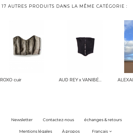
17 AUTRES PRODUITS DANS LA MÊME CATÉGORIE :
ROXO cuir
AUD REY x VANIBÉ...
ALEXA
Newsletter
Contactez-nous
échanges & retours
Mentions légales
À propos
Français