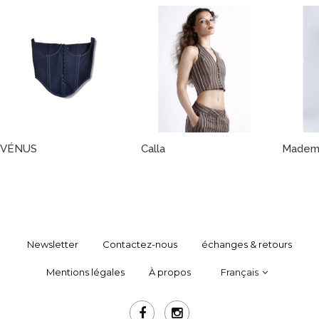
VÉNUS
Calla
Mademo
Newsletter
Contactez-nous
échanges & retours
Mentions légales
À propos
Français